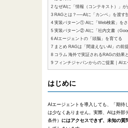
2
なぜAIに「情報（コンテキスト）」が
3
RAGとは？──AIに「カンペ」を渡す
4
実装パターン① AIに「Web検索」を
5
実装パターン② AIに「社内文書（Googl
6
AIエージェントの「頭脳」を育てる
7
まとめ RAGは「間違えないAI」の前
8
コラム 海外で実証されるRAGの効果と
9
フィンチジャパンからのご提案｜AI
はじめに
AIエージェントを導入しても、「期
は少なくありません。実際、AIは外
条件）
にはアクセスできず、未知の質