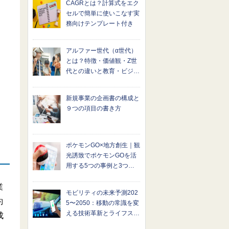
CAGRとは？計算式をエク
セルで簡単に使いこなす実
務向けテンプレート付き
アルファー世代（α世代）
とは？特徴・価値観・Z世
代との違いと教育・ビジネ
スへの影響を解説
新規事業の企画書の構成と
９つの項目の書き方
ポケモンGO×地方創生｜観
光誘致でポケモンGOを活
用する5つの事例と3つの
課題
業
モビリティの未来予測202
約
5〜2050：移動の常識を変
える技術革新とライフスタ
成
イルの進化とは？