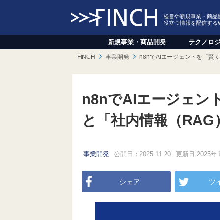
経営や新規事業・商品
役立つ情報を配信する
新規事業
・
商品開発
テクノロ
FINCH
事業開発
n8nでAIエージェントを「賢
n8nでAIエージェン
と「社内情報（RA
事業開発
公開日：2025.11.20
更新日:2025年
シェア
ツ