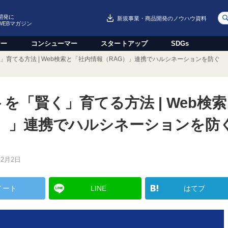
開発に
新規事業・商品開発のノウハウ資料
WEBマガジン
ジー
コンシューマー
スタートアップ
SDGs
く」育てる方法 | Web検索と「社内情報（RAG）」連携でハルシネーションを防ぐ
トを「賢く」育てる方法 | Web検索
G）」連携でハルシネーションを防
12月2日
イート
LINE
はてブ