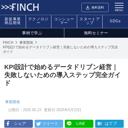
無料資料
MENU
新規事業
テクノロジ
コンシュー
スタートア
SDGs
商品開発
ー
マー
ップ
事例で学ぶ
無料セミナー
FINCH
事業開発
KPI設計で始めるデータドリブン経営｜失敗しないための導入ステップ完全
ガイド
KPI設計で始めるデータドリブン経営｜
失敗しないための導入ステップ完全ガイ
ド
事業開発
公開日：2025.05.23
更新日:2025年5月23日
シェア
ツイート
LINE
はてブ