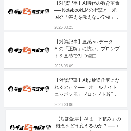
【対談記事】AI時代の教育革命
── NotebookLMの衝撃と、米
国発「答えを教えない学校」の
正体
2026.03.23
【対談記事】直感 vs データ ──
AIの「正解」に抗い、プロンプ
トを直感で打つ理由
2026.03.09
【対談記事】AIは放送作家にな
れるのか？──「オールナイト
ニッポン風」プロンプト1行の
破壊力
2026.03.06
【対談記事】AIは「下積み」の
概念をどう変えるのか？ ──エ