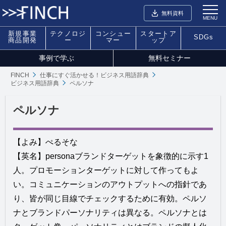
無料資料
MENU
新規事業
テクノロジ
コンシュー
スタートア
SDGs
商品開発
ー
マー
ップ
事例で学ぶ
無料セミナー
FINCH
仕事にすぐ活かせる！ビジネス用語辞典
ビジネス用語辞典
ペルソナ
ペルソナ
【よみ】ぺるそな
【英名】personaブランドターゲットを象徴的に示す1
人。プロモーションターゲットに対して作ってもよ
い。コミュニケーションのアウトプットへの指針であ
り、皆が同じ目線でチェックするために有効。ペルソ
ナとブランドパーソナリティは異なる。ペルソナとは