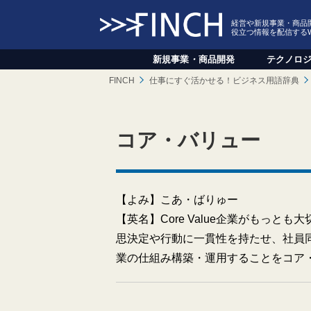
経営や新規事業・商品
役立つ情報を配信する
新規事業
・
商品開発
テクノロ
FINCH
仕事にすぐ活かせる！ビジネス用語辞典
コア・バリュー
【よみ】こあ・ばりゅー
【英名】Core Value企業がもっ
思決定や行動に一貫性を持たせ、社員
業の仕組み構築・運用することをコア