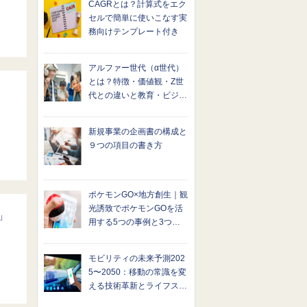
CAGRとは？計算式をエク
セルで簡単に使いこなす実
務向けテンプレート付き
アルファー世代（α世代）
とは？特徴・価値観・Z世
代との違いと教育・ビジネ
スへの影響を解説
新規事業の企画書の構成と
９つの項目の書き方
ポケモンGO×地方創生｜観
光誘致でポケモンGOを活
」
用する5つの事例と3つの
課題
モビリティの未来予測202
5〜2050：移動の常識を変
える技術革新とライフスタ
イルの進化とは？