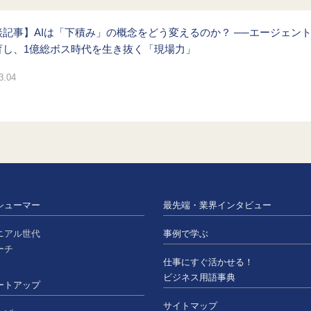
談記事】AIは「下積み」の概念をどう変えるのか？ ──エージェン
育し、1億総ボス時代を生き抜く「現場力」
3.04
シューマー
最先端・業界インタビュー
ニアル世代
事例で学ぶ
ーチ
仕事にすぐ活かせる！
ビジネス用語事典
ートアップ
サイトマップ