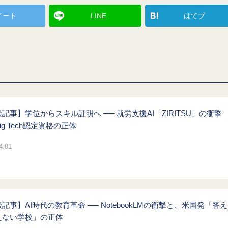
イート
LINE
はてブ
記事】学位からスキル証明へ ── 就労支援AI「ZIRITSU」の衝撃
ig Tech認定資格の正体
4.01
記事】AI時代の教育革命 ── NotebookLMの衝撃と、米国発「答え
えない学校」の正体