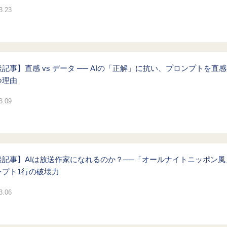
3.23
記事】直感 vs データ ── AIの「正解」に抗い、プロンプトを直感
つ理由
3.09
談記事】AIは放送作家になれるのか？──「オールナイトニッポン風
ンプト1行の破壊力
3.06