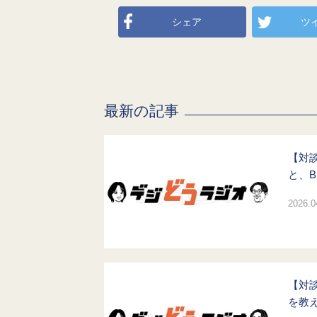
シェア
ツ
最新の記事
【対談
と、B
2026.0
【対談
を教