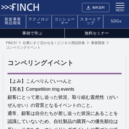
無料資料
MENU
新規事業
テクノロジ
コンシュー
スタートア
SDGs
商品開発
ー
マー
ップ
事例で学ぶ
無料セミナー
FINCH
仕事にすぐ活かせる！ビジネス用語辞典
事業開発
コンペリングイベント
コンペリングイベント
【よみ】こんぺりんぐいべんと
【英名】Competition ring events
顧客にとって差し迫った状況、取り組む蓋然性（がい
ぜんせい）の背景となるイベントのこと。
通常、顧客は自分たちが差し迫った状況にあることを
認識していないため、自社製品の購買への優先順位は