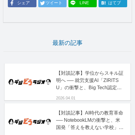
シェア
ツイート
LINE
はてブ
最新の記事
【対談記事】学位からスキル証
明へ ── 就労支援AI「ZIRITS
U」の衝撃と、Big Tech認定資
格の正体
2026.04.01
【対談記事】AI時代の教育革命
── NotebookLMの衝撃と、米
国発「答えを教えない学校」の
正体