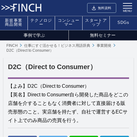
無料資料
MENU
新規事業
テクノロジ
コンシュー
スタートア
SDGs
商品開発
ー
マー
ップ
事例で学ぶ
無料セミナー
FINCH
仕事にすぐ活かせる！ビジネス用語辞典
事業開発
D2C（Direct to Consumer）
D2C（Direct to Consumer）
【よみ】D2C（Direct to Consumer）
【英名】Direct to Consumer自ら開発した商品をどこの
店舗を介することもなく消費者に対して直接届ける販
売形態のこと。実店舗を持たず、自社で運営するECサ
イト上でのみ商品の売買を行う。