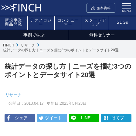
無料資料
MENU
新規事業
テクノロジ
コンシュー
スタートア
SDGs
商品開発
ー
マー
ップ
事例で学ぶ
無料セミナー
FINCH
リサーチ
統計データの探し方｜ニーズを掴む3つのポイントとデータサイト20選
統計データの探し方｜ニーズを掴む3つの
ポイントとデータサイト20選
リサーチ
公開日：2018.04.17
更新日:2023年5月23日
シェア
ツイート
LINE
はてブ