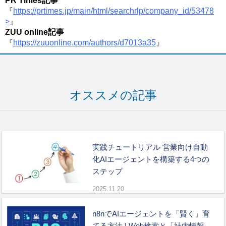
PR Times記事
『
https://prtimes.jp/main/html/searchrlp/company_id/53478
>
』
ZUU online記事
『
https://zuuonline.com/authors/d7013a35
』
オススメの記事
実践チュートリアル 営業向け自動
化AIエージェントを構築する4つの
ステップ
2025.11.20
n8nでAIエージェントを「賢く」育
てる方法 | Web検索と「社内情報