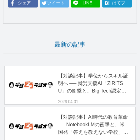
シェア
ツイート
LINE
はてブ
最新の記事
【対談記事】学位からスキル証
明へ ── 就労支援AI「ZIRITS
U」の衝撃と、Big Tech認定資
格の正体
2026.04.01
【対談記事】AI時代の教育革命
── NotebookLMの衝撃と、米
国発「答えを教えない学校」の
正体