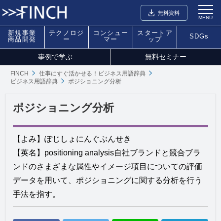
無料資料
MENU
新規事業
テクノロジ
コンシュー
スタートア
SDGs
商品開発
ー
マー
ップ
事例で学ぶ
無料セミナー
FINCH
仕事にすぐ活かせる！ビジネス用語辞典
ビジネス用語辞典
ポジショニング分析
ポジショニング分析
【よみ】ぽじしょにんぐぶんせき
【英名】positioning analysis自社ブランドと競合ブラ
ンドのさまざまな属性やイメージ項目についての評価
データを用いて、ポジショニングに関する分析を行う
手法を指す。