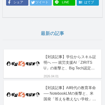
シェア
ツイート
LINE
はてブ
最新の記事
【対談記事】学位からスキル証
明へ ── 就労支援AI「ZIRITS
U」の衝撃と、Big Tech認定資
格の正体
2026.04.01
【対談記事】AI時代の教育革命
── NotebookLMの衝撃と、米
国発「答えを教えない学校」の
正体