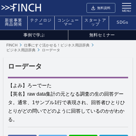
無料資料
MENU
新規事業
テクノロジ
コンシュー
スタートア
SDGs
商品開発
ー
マー
ップ
事例で学ぶ
無料セミナー
FINCH
仕事にすぐ活かせる！ビジネス用語辞典
ビジネス用語辞典
ローデータ
ローデータ
【よみ】ろーでーた
【英名】raw data集計の元となる調査の生の回答デー
タ。通常、1サンプル1行で表現され、回答者ひとりひ
とりがどの問いでどのように回答しているのかがわか
る。