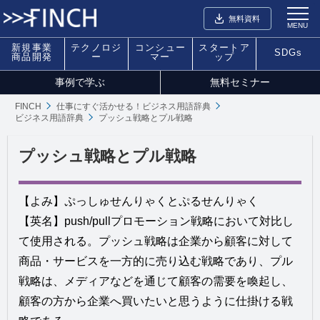
無料資料
MENU
新規事業
テクノロジ
コンシュー
スタートア
SDGs
商品開発
ー
マー
ップ
事例で学ぶ
無料セミナー
FINCH
仕事にすぐ活かせる！ビジネス用語辞典
ビジネス用語辞典
プッシュ戦略とプル戦略
プッシュ戦略とプル戦略
【よみ】ぷっしゅせんりゃくとぷるせんりゃく
【英名】push/pullプロモーション戦略において対比し
て使用される。プッシュ戦略は企業から顧客に対して
商品・サービスを一方的に売り込む戦略であり、プル
戦略は、メディアなどを通じて顧客の需要を喚起し、
顧客の方から企業へ買いたいと思うように仕掛ける戦