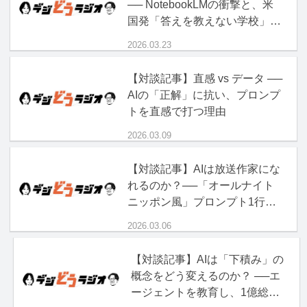
── NotebookLMの衝撃と、米
国発「答えを教えない学校」の
正体
2026.03.23
【対談記事】直感 vs データ ──
AIの「正解」に抗い、プロンプ
トを直感で打つ理由
2026.03.09
【対談記事】AIは放送作家にな
れるのか？──「オールナイト
ニッポン風」プロンプト1行の
破壊力
2026.03.06
【対談記事】AIは「下積み」の
概念をどう変えるのか？ ──エ
ージェントを教育し、1億総ボ