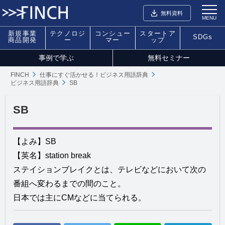
無料資料
MENU
新規事業
テクノロジ
コンシュー
スタートア
SDGs
商品開発
ー
マー
ップ
事例で学ぶ
無料セミナー
FINCH
仕事にすぐ活かせる！ビジネス用語辞典
ビジネス用語辞典
SB
SB
【よみ】SB
【英名】station break
ステイションブレイクとは、テレビなどにおいて次の
番組へ変わるまでの間のこと。
日本では主にCMなどに当てられる。