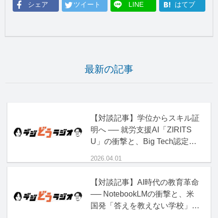
シェア
ツイート
LINE
はてブ
最新の記事
【対談記事】学位からスキル証
明へ ── 就労支援AI「ZIRITS
U」の衝撃と、Big Tech認定資
格の正体
2026.04.01
【対談記事】AI時代の教育革命
── NotebookLMの衝撃と、米
国発「答えを教えない学校」の
正体