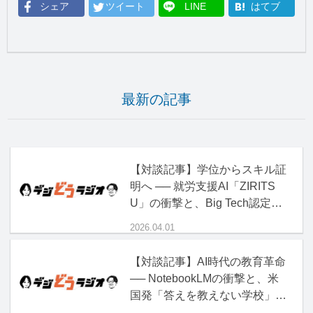
シェア
ツイート
LINE
はてブ
最新の記事
【対談記事】学位からスキル証
明へ ── 就労支援AI「ZIRITS
U」の衝撃と、Big Tech認定資
格の正体
2026.04.01
【対談記事】AI時代の教育革命
── NotebookLMの衝撃と、米
国発「答えを教えない学校」の
正体