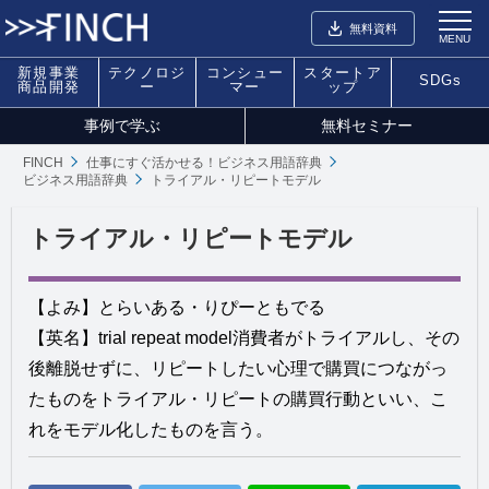
無料資料
MENU
新規事業
テクノロジ
コンシュー
スタートア
SDGs
商品開発
ー
マー
ップ
事例で学ぶ
無料セミナー
FINCH
仕事にすぐ活かせる！ビジネス用語辞典
ビジネス用語辞典
トライアル・リピートモデル
トライアル・リピートモデル
【よみ】とらいある・りぴーともでる
【英名】trial repeat model消費者がトライアルし、その
後離脱せずに、リピートしたい心理で購買につながっ
たものをトライアル・リピートの購買行動といい、こ
れをモデル化したものを言う。