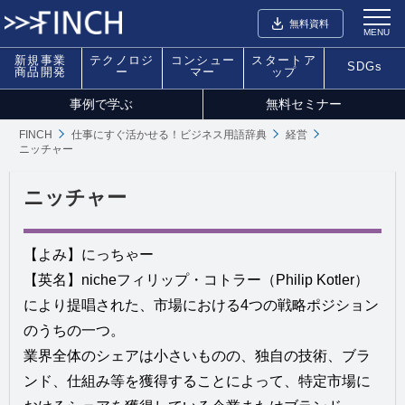
無料資料
MENU
新規事業
テクノロジ
コンシュー
スタートア
SDGs
商品開発
ー
マー
ップ
事例で学ぶ
無料セミナー
FINCH
仕事にすぐ活かせる！ビジネス用語辞典
経営
ニッチャー
ニッチャー
【よみ】にっちゃー
【英名】nicheフィリップ・コトラー（Philip Kotler）
により提唱された、市場における4つの戦略ポジション
のうちの一つ。
業界全体のシェアは小さいものの、独自の技術、ブラ
ンド、仕組み等を獲得することによって、特定市場に