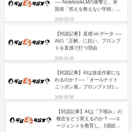
── NotebookLMの衝撃と、米
国発「答えを教えない学校」の
正体
2026.03.23
【対談記事】直感 vs データ ──
AIの「正解」に抗い、プロンプ
トを直感で打つ理由
2026.03.09
【対談記事】AIは放送作家にな
れるのか？──「オールナイト
ニッポン風」プロンプト1行の
破壊力
2026.03.06
【対談記事】AIは「下積み」の
概念をどう変えるのか？ ──エ
ージェントを教育し、1億総ボ