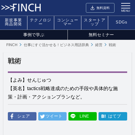
無料資料
MENU
新規事業
テクノロジ
コンシュー
スタートア
SDGs
商品開発
ー
マー
ップ
事例で学ぶ
無料セミナー
FINCH
仕事にすぐ活かせる！ビジネス用語辞典
経営
戦術
戦術
【よみ】せんじゅつ
【英名】tactics戦略達成のための手段や具体的な施
策・計画・アクションプランなど。
シェア
ツイート
LINE
はてブ