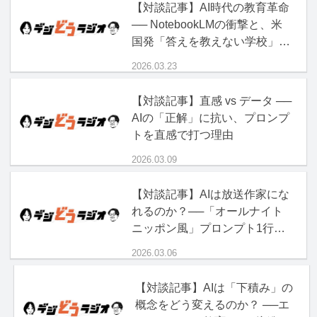
【対談記事】AI時代の教育革命
── NotebookLMの衝撃と、米
国発「答えを教えない学校」の
正体
2026.03.23
【対談記事】直感 vs データ ──
AIの「正解」に抗い、プロンプ
トを直感で打つ理由
2026.03.09
【対談記事】AIは放送作家にな
れるのか？──「オールナイト
ニッポン風」プロンプト1行の
破壊力
2026.03.06
【対談記事】AIは「下積み」の
概念をどう変えるのか？ ──エ