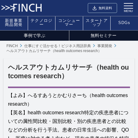
無料資料
MENU
新規事業
テクノロジ
コンシュー
スタートア
SDGs
商品開発
ー
マー
ップ
事例で学ぶ
無料セミナー
FINCH
仕事にすぐ活かせる！ビジネス用語辞典
事業開発
ヘルスアウトカムリサーチ（health outcomes research）
ヘルスアウトカムリサーチ（health ou
tcomes research）
【よみ】へるすあうとかむりさーち（health outcomes
research）
【英名】health outcomes research特定の疾患患者につ
いての属性間比較・国別比較・別の疾患患者との比較
などの分析を行う手法。患者の日常生活への影響、QO