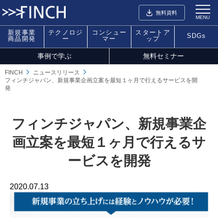
無料資料
MENU
新規事業
テクノロジ
コンシュー
スタートア
SDGs
商品開発
ー
マー
ップ
事例で学ぶ
無料セミナー
FINCH
ニュースリリース
フィンチジャパン、新規事業企画立案を最短１ヶ月で行えるサービスを開
発
フィンチジャパン、新規事業企
画立案を最短１ヶ月で行えるサ
ービスを開発
2020.07.13